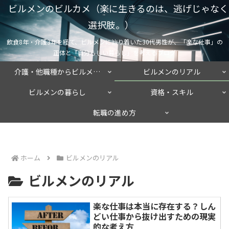
ビルメンのビルカメ（楽に生きるのは、逃げじゃなく
選択肢。）
飲食8年・介護3年を経て、ビルメンに辿り着いた30代男性が、「楽な仕事」の
正体と「自分らしい暮らし」を考えるブログ
介護・他職種からビルメンへ
ビルメンのリアル
ビルメンの暮らし
資格・スキル
転職の進め方
ホーム
ビルメンのリアル
ビルメンのリアル
楽な仕事は本当に存在する？しん
どい仕事から抜け出すための現実
的な考え方