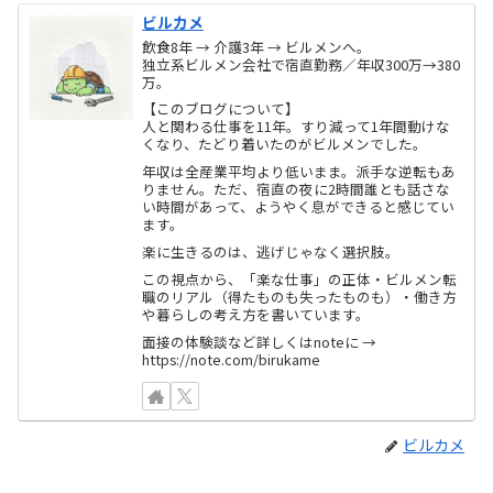
ビルカメ
飲食8年 → 介護3年 → ビルメンへ。
独立系ビルメン会社で宿直勤務／年収300万→380
万。
【このブログについて】
人と関わる仕事を11年。すり減って1年間動けな
くなり、たどり着いたのがビルメンでした。
年収は全産業平均より低いまま。派手な逆転もあ
りません。ただ、宿直の夜に2時間誰とも話さな
い時間があって、ようやく息ができると感じてい
ます。
楽に生きるのは、逃げじゃなく選択肢。
この視点から、「楽な仕事」の正体・ビルメン転
職のリアル（得たものも失ったものも）・働き方
や暮らしの考え方を書いています。
面接の体験談など詳しくはnoteに →
https://note.com/birukame
ビルカメ