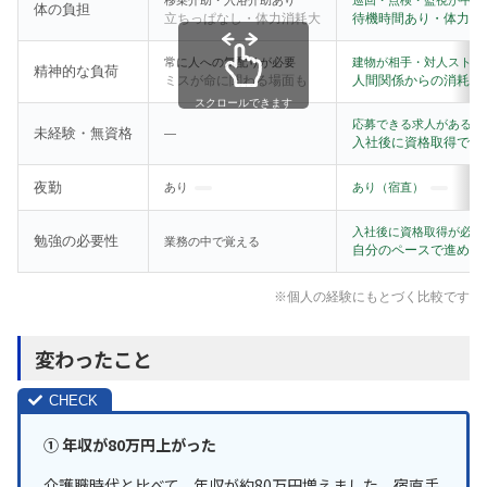
移乗介助・入浴介助あり
巡回・点検・監視が中心
体の負担
立ちっぱなし・体力消耗大
待機時間あり・体力的
常に人への気配りが必要
建物が相手・対人ストレ
精神的な負荷
ミスが命に関わる場面も
人間関係からの消耗が
スクロールできます
応募できる求人がある
未経験・無資格
—
入社後に資格取得でO
夜勤
あり
あり（宿直）
入社後に資格取得が必要
勉強の必要性
業務の中で覚える
自分のペースで進めら
※個人の経験にもとづく比較です
変わったこと
① 年収が80万円上がった
介護職時代と比べて、年収が約80万円増えました。宿直手