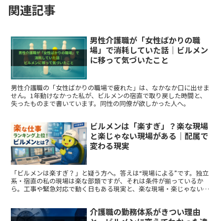
関連記事
男性介護職が「女性ばかりの職
場」で消耗していた話｜ビルメン
に移って気づいたこと
男性介護職の「女性ばかりの職場で疲れた」は、なかなか口に出せま
せん。1年動けなかった私が、ビルメンの宿直で取り戻した時間と、
失ったものまで書いています。同性の同僚が欲しかった人へ。
ビルメンは「楽すぎ」？楽な現場
と楽じゃない現場がある｜配属で
変わる現実
「ビルメンは楽すぎ？」と疑う方へ。答えは“現場による”です。独立
系・宿直の私の現場は楽な部類ですが、それは条件が揃っているか
ら。工事や緊急対応で動く日もある現実と、楽な現場・楽じゃない現
場の違い、楽な現場を引きやすくする動き方まで両論でまとめまし
た。
介護職の勤務体系がきつい理由