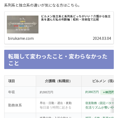
系列系と独立系の違いが気になる方はこちら。
ビルメン独立系と系列系どっちがいい？介護から独立
系を選んだ私の判断軸｜給料・将来性で比較
birukame.com
2024.03.04
転職して変わったこと・変わらなかった
こと
項目
介護職（転職前）
ビルメン（現在
年収
約380万円
約300万円
＋80万円
早出・日勤・遅出・夜勤
宿直勤務（固定パターン
勤務体系
毎日違う時間に起きる
生活リズムが整いやす