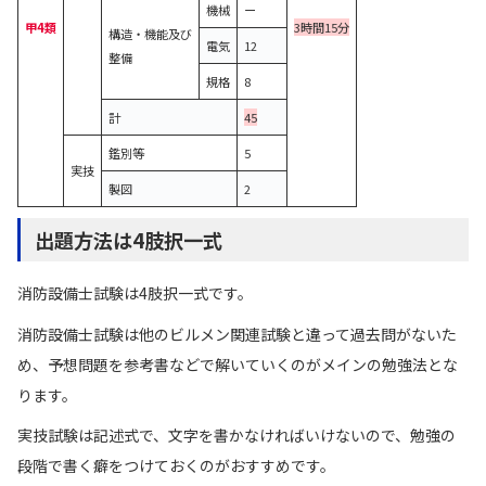
機械
ー
甲4類
3時間15分
構造・機能及び
電気
12
整備
規格
8
計
45
鑑別等
5
実技
製図
2
出題方法は
4肢
択一式
消防設備士試験は4肢択一式です。
消防設備士試験は他のビルメン関連試験と違って過去問がないた
め、予想問題を参考書などで解いていくのがメインの勉強法とな
ります。
実技試験は記述式で、文字を書かなければいけないので、勉強の
段階で書く癖をつけておくのがおすすめです。