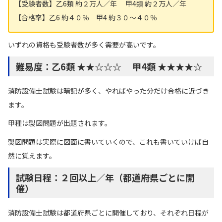
【受験者数】乙6類 約２万人／年 甲4類 約２万人／年
【合格率】乙6 約４０％ 甲4 約３０〜４０％
いずれの資格も受験者数が多く需要が高いです。
難易度：
乙6類
★
★☆☆
☆
甲4類
★
★★★☆
消防設備士試験は暗記が多く、やればやった分だけ合格に近づき
ます。
甲種は製図問題が出題されます。
製図問題は実際に図面に書いていくので、これも書いていけば自
然に覚えます。
試験日程：２回以上／年（都道府県ごとに開
催）
消防設備士試験は都道府県ごとに開催しており、それぞれ日程が