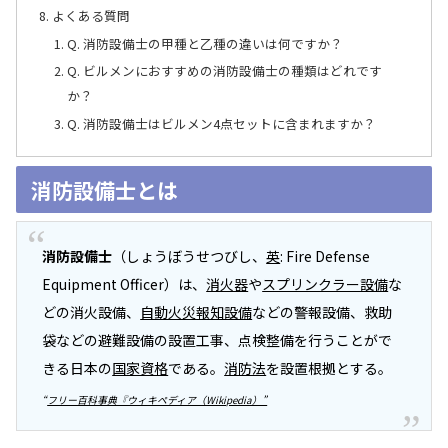
よくある質問
Q. 消防設備士の甲種と乙種の違いは何ですか？
Q. ビルメンにおすすめの消防設備士の種類はどれです
か？
Q. 消防設備士はビルメン4点セットに含まれますか？
消防設備士とは
消防設備士
（しょうぼうせつびし、
英
: Fire Defense
Equipment Officer）は、
消火器
や
スプリンクラー設備
な
どの消火設備、
自動火災報知設備
などの警報設備、救助
袋などの避難設備の設置工事、点検整備を行うことがで
きる日本の
国家資格
である。
消防法
を設置根拠とする。
“
フリー百科事典『ウィキペディア（Wikipedia）”