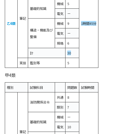
機械
5
基礎的知識
電気
ー
筆記
乙6類
機械
9
1時間45分
構造・機能及び
電気
ー
整備
規格
6
計
30
実技
鑑別等
5
甲4類
種別
試験科目
問題数
試験時間
共通
8
消防関係法令
類別
7
機械
ー
基礎的知識
電気
10
筆記