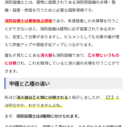
消防設備士とは、建物に設置されてある消防用設備の点検・整
備・設置・修理を行うために必要な国家資格です。
消防設備士は業務独占資格
であり、有資格者しか点検等を行うこ
とができない点と、消防設備は建物に必ず設置されてある点か
ら、安定して仕事がありますし、ビルメンとしても仕事の幅が増
えて評価アップや資格手当アップにつながります。
誰もが見たことある
消火器
も消防設備であり、
乙６類というもの
に分類
され、これを取得していると消火器の点検を行うことがで
きます。
甲種と乙種の違い
先ほど
消火器は乙６類に分類される
と紹介しましたが、
【乙】と
は何なのか、わかりませんよね。
まず、
消防設備士は8種類に分けられます。
その8種類の中でも、甲種と乙種があり、それぞれできる作業が違