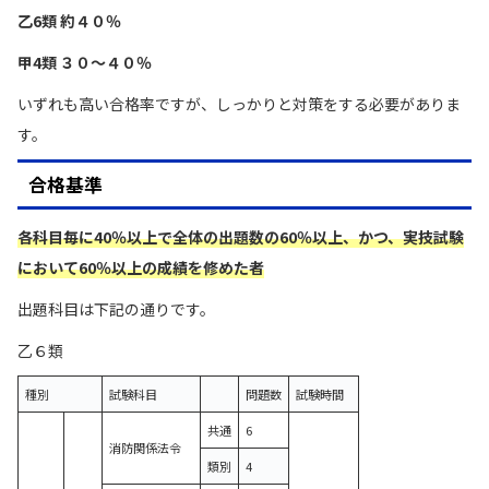
乙6類
約４０％
甲4類
３０〜４０％
いずれも高い合格率ですが、しっかりと対策をする必要がありま
す。
合格基準
各科目毎に40％以上で全体の出題数の60％以上、かつ、実技試験
において60％以上の成績を修めた者
出題科目は下記の通りです。
乙６類
種別
試験科目
問題数
試験時間
共通
6
消防関係法令
類別
4