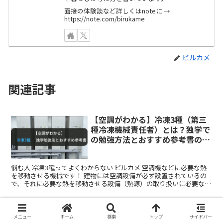
面接の体験談など詳しくはnoteに →
https://note.com/birukame
ビルカメ
関連記事
【空調がわかる】冷凍3種（第三
種冷凍機械責任者）とは？独学で
の勉強方法とおすすめ参考書の紹
介
悩む人 冷凍3種ってよくわからない ビルカメ 空調機などに必要な熱
を移動させる機械です！ 建物には空調設備が必ず設置されているの
で、それに必要な熱を移動させる設備（熱源）の取り扱いに必要な資
格が冷凍機械責任者です。 ビルメン4点セットの中で...
ビルメン資格のおすすめ順｜4点
セット＋消防＋上位3資格のロー
メニュー
ホーム
検索
トップ
サイドバー