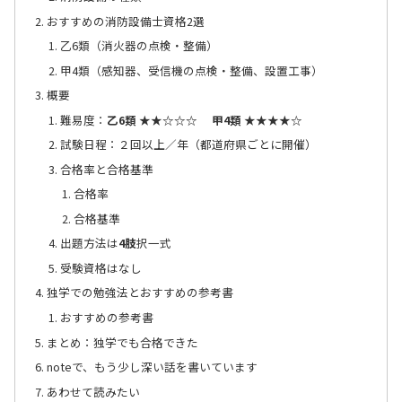
おすすめの消防設備士資格2選
乙6類（消火器の点検・整備）
甲4類（感知器、受信機の点検・整備、設置工事）
概要
難易度：
乙6類
★
★☆☆
☆
甲4類
★
★★★☆
試験日程：２回以上／年（都道府県ごとに開催）
合格率と合格基準
合格率
合格基準
出題方法は
4肢
択一式
受験資格はなし
独学での勉強法とおすすめの参考書
おすすめの参考書
まとめ：独学でも合格できた
noteで、もう少し深い話を書いています
あわせて読みたい