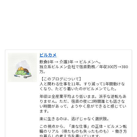
ビルカメ
飲食8年 → 介護3年 → ビルメンへ。
独立系ビルメン会社で宿直勤務／年収300万→380
万。
【このブログについて】
人と関わる仕事を11年。すり減って1年間動けな
くなり、たどり着いたのがビルメンでした。
年収は全産業平均より低いまま。派手な逆転もあ
りません。ただ、宿直の夜に2時間誰とも話さな
い時間があって、ようやく息ができると感じてい
ます。
楽に生きるのは、逃げじゃなく選択肢。
この視点から、「楽な仕事」の正体・ビルメン転
職のリアル（得たものも失ったものも）・働き方
や暮らしの考え方を書いています。