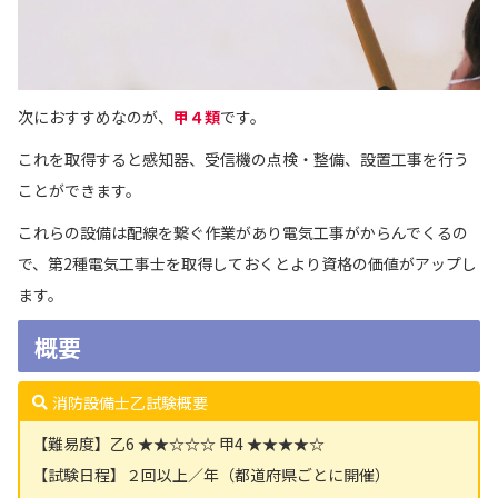
次におすすめなのが、
甲４類
です。
これを取得すると感知器、受信機の点検・整備、設置工事を行う
ことができます。
これらの設備は配線を繋ぐ作業があり電気工事がからんでくるの
で、第2種電気工事士を取得しておくとより資格の価値がアップし
ます。
概要
消防設備士乙試験概要
【難易度】乙6
★
★
☆
☆
☆
甲4
★
★★
★
☆
【試験日程】２回以上／年（都道府県ごとに開催）