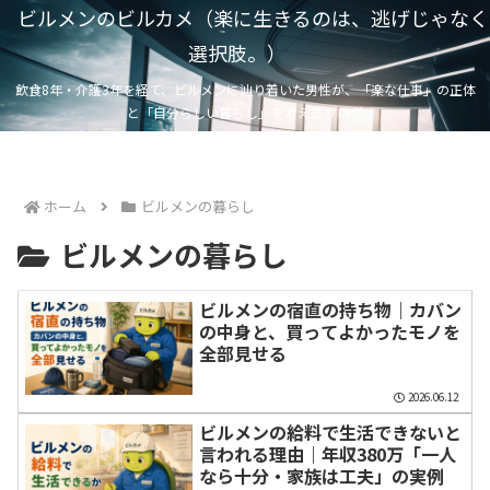
ビルメンのビルカメ（楽に生きるのは、逃げじゃなく
選択肢。）
飲食8年・介護3年を経て、ビルメンに辿り着いた男性が、「楽な仕事」の正体
と「自分らしい暮らし」を考えるブログ
ホーム
ビルメンの暮らし
ビルメンの暮らし
ビルメンの宿直の持ち物｜カバン
の中身と、買ってよかったモノを
全部見せる
2026.06.12
ビルメンの給料で生活できないと
言われる理由｜年収380万「一人
なら十分・家族は工夫」の実例