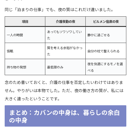
同じ「泊まりの仕事」でも、夜の質はこれだけ違いました。
項目
介護夜勤の夜
ビルメン宿直の夜
あってもソワソワしてい
一人の時間
静かに過ごせる
た
質を考える余裕がなかっ
仮眠
自分の枕で整えられる
た
夜を快適にするモノを選
持ち物の発想
最低限のみ
べる
念のため書いておくと、介護の仕事を否定したいわけではありま
せん。やりがいは本物でした。ただ、夜の働き方の質が、私には
大きく違ったということです。
まとめ：カバンの中身は、暮らしの余白
の中身