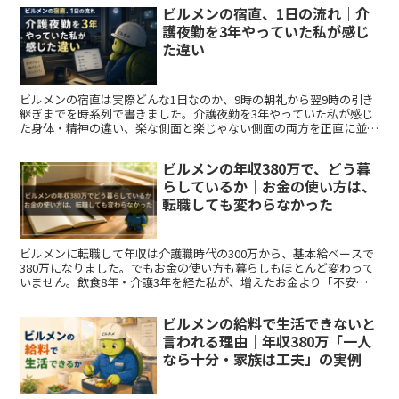
ビルメンの宿直、1日の流れ｜介
護夜勤を3年やっていた私が感じ
た違い
ビルメンの宿直は実際どんな1日なのか、9時の朝礼から翌9時の引き
継ぎまでを時系列で書きました。介護夜勤を3年やっていた私が感じ
た身体・精神の違い、楽な側面と楽じゃない側面の両方を正直に並べ
ています。
ビルメンの年収380万で、どう暮
らしているか｜お金の使い方は、
転職しても変わらなかった
ビルメンに転職して年収は介護職時代の300万から、基本給ベースで
380万になりました。でもお金の使い方も暮らしもほとんど変わって
いません。飲食8年・介護3年を経た私が、増えたお金より「不安が
減ったこと」のほうが大きかった理由を正直に書きます。
ビルメンの給料で生活できないと
言われる理由｜年収380万「一人
なら十分・家族は工夫」の実例