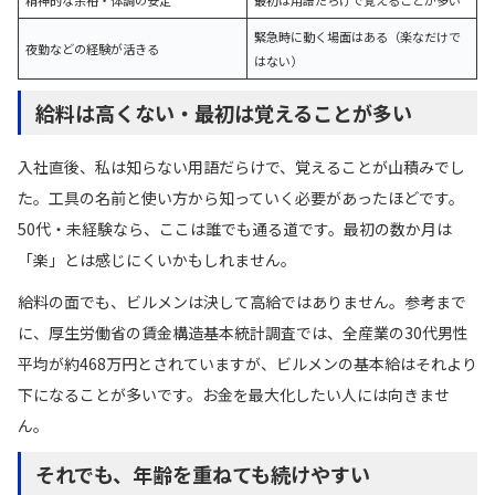
精神的な余裕・体調の安定
最初は用語だらけで覚えることが多い
緊急時に動く場面はある（楽なだけで
夜勤などの経験が活きる
はない）
給料は高くない・最初は覚えることが多い
入社直後、私は知らない用語だらけで、覚えることが山積みでし
た。工具の名前と使い方から知っていく必要があったほどです。
50代・未経験なら、ここは誰でも通る道です。最初の数か月は
「楽」とは感じにくいかもしれません。
給料の面でも、ビルメンは決して高給ではありません。参考まで
に、厚生労働省の賃金構造基本統計調査では、全産業の30代男性
平均が約468万円とされていますが、ビルメンの基本給はそれより
下になることが多いです。お金を最大化したい人には向きませ
ん。
それでも、年齢を重ねても続けやすい