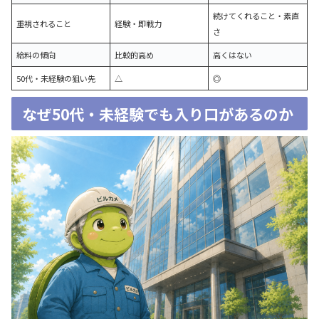
続けてくれること・素直
重視されること
経験・即戦力
さ
給料の傾向
比較的高め
高くはない
50代・未経験の狙い先
△
◎
なぜ50代・未経験でも入り口があるのか