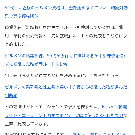
50代・未経験のビルメン資格は、全部揃えなくていい｜時間対効
果で選ぶ優先順位
職業訓練（訓練校）を経由するルートも検討している方は、費
用・給付の公式情報と「先に就職」ルートとの比較をこちらにま
とめました。
ビルメンの職業訓練、50代から行く価値はあるか｜訓練校を使わ
ずに転職した私が両ルートを比較
狙う先（系列系か独立系か）を決める前に、こちらもどうぞ。
ビルメンの系列系と独立系の違い｜介護から転職した私が選んだ
判断軸
どの転職サイト・エージェントで求人を探すかは、
ビルメン転職
サイト・エージェントおすすめ7選｜実際に使ったのは1社だけ
で
正直に比較しています。
30代で同じ不安を抱えている方は、
30代・未経験からビルメンに