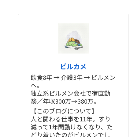
ビルカメ
飲食8年 → 介護3年 → ビルメン
へ。
独立系ビルメン会社で宿直勤
務／年収300万→380万。
【このブログについて】
人と関わる仕事を11年。すり
減って1年間動けなくなり、た
どり着いたのがビルメンでし