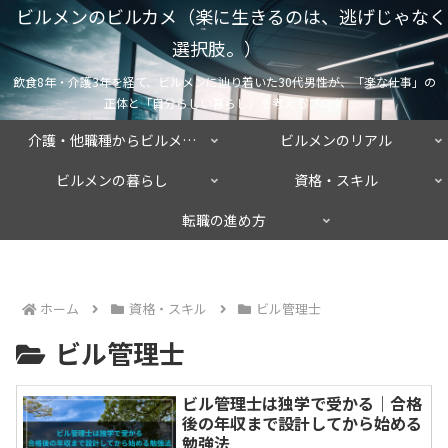
ビルメンのビルカメ（楽に生きるのは、逃げじゃなく
選択肢。）
飲食8年・介護3年を経て、ビルメンに辿り着いた30代男性が、「楽な仕事」の
正体と「自分らしい暮らし」を考えるブログ
介護・他職種からビルメンへ
ビルメンのリアル
ビルメンの暮らし
資格・スキル
転職の進め方
ホーム
資格・スキル
ビル管理士
ビル管理士
ビル管理士は独学で受かる｜合格
後の年収まで設計してから始める
勉強法