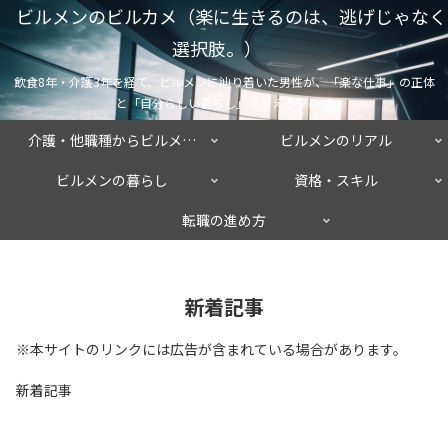
ビルメンのビルカメ（楽に生きるのは、逃げじゃなく
選択肢。）
飲食8年・介護3年を経て、ビルメンに辿り着いた男性が、「楽な仕事」の正体
と「自分らしい暮らし」を考えるブログ
介護・他職種からビルメンへ
ビルメンのリアル
ビルメンの暮らし
資格・スキル
転職の進め方
新着記事
※本サイトのリンクには広告が含まれている場合があります。
新着記事