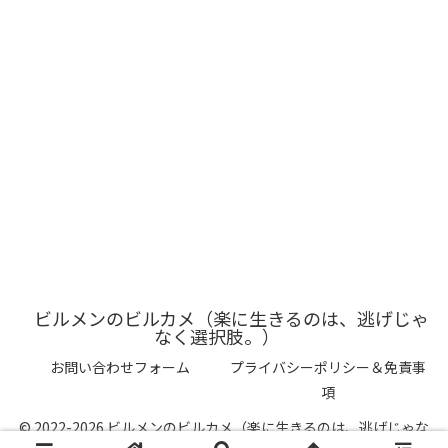
ビルメンのビルカメ（楽に生きるのは、逃げじゃ
なく選択肢。）
お問い合わせフォーム
プライバシーポリシー＆免責事
項
© 2022-2026 ビルメンのビルカメ（楽に生きるのは、逃げじゃな